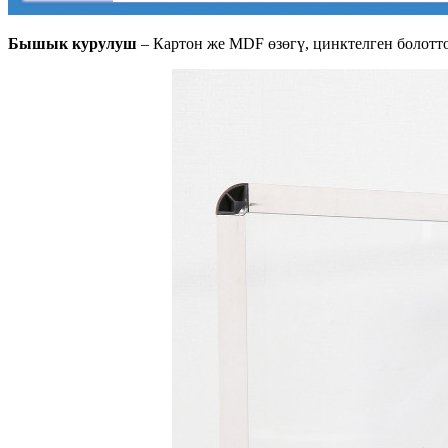
Бышык курулуш
– Картон же MDF өзөгү, цинктелген болотт