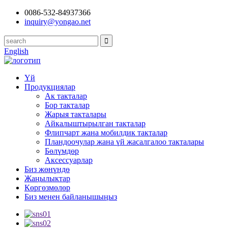
0086-532-84937366
inquiry@yongao.net
English
Үй
Продукциялар
Ак такталар
Бор такталар
Жарыя такталары
Айкалыштырылган такталар
Флипчарт жана мобилдик такталар
Пландоочулар жана үй жасалгалоо такталары
Бөлүмдөр
Аксессуарлар
Биз жөнүндө
Жаңылыктар
Көргөзмөлөр
Биз менен байланышыңыз