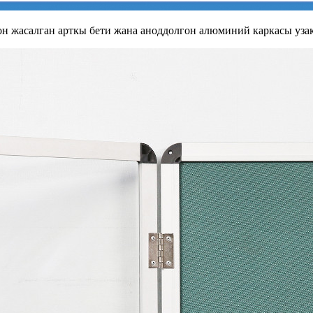
он жасалган арткы бети жана аноддолгон алюминий каркасы уза