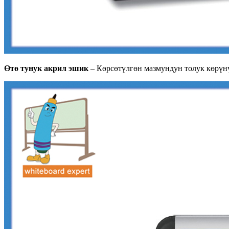
Өтө тунук акрил эшик
– Көрсөтүлгөн мазмундун толук көрүн