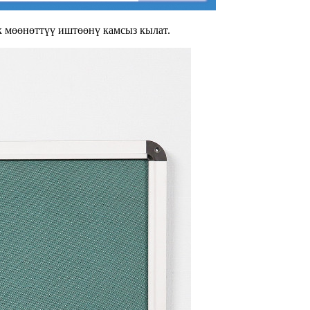
к мөөнөттүү иштөөнү камсыз кылат.