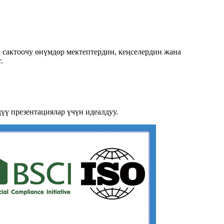
 сактоочу өнүмдөр мектептердин, кеңселердин жана
.
үү презентациялар үчүн идеалдуу.