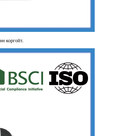
өн коргойт.