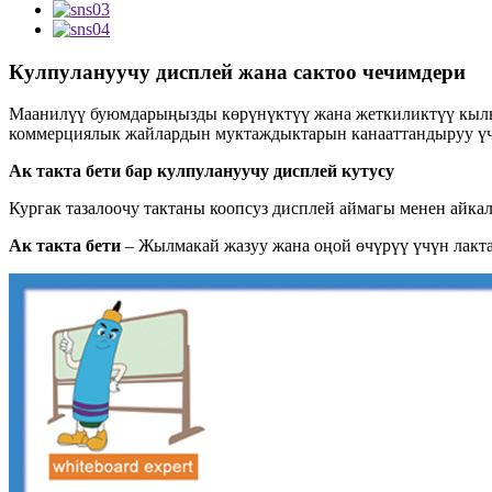
Кулпулануучу дисплей жана сактоо чечимдери
Маанилүү буюмдарыңызды көрүнүктүү жана жеткиликтүү кылып 
коммерциялык жайлардын муктаждыктарын канааттандыруу үч
Ак такта бети бар кулпулануучу дисплей кутусу
Кургак тазалоочу тактаны коопсуз дисплей аймагы менен айка
Ак такта бети
– Жылмакай жазуу жана оңой өчүрүү үчүн лакта