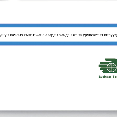
үшүн камсыз кылат жана аларды чаңдан жана уруксатсыз кирүүд