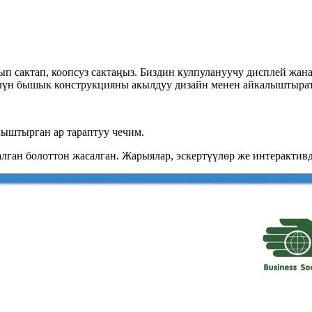
сактап, коопсуз сактаңыз. Биздин кулпулануучу дисплей жана
үн бышык конструкцияны акылдуу дизайн менен айкалыштырат
лыштырган ар тараптуу чечим.
лган болоттон жасалган. Жарыялар, эскертүүлөр же интерактивд