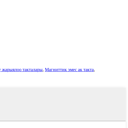
 жарыялоо такталары
,
Магниттик эмес ак такта
,