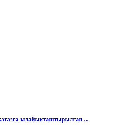
кагазга ылайыкташтырылган ...