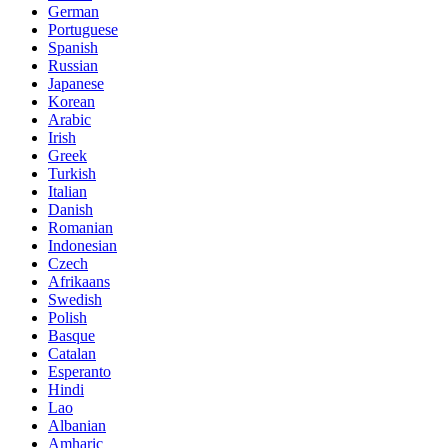
German
Portuguese
Spanish
Russian
Japanese
Korean
Arabic
Irish
Greek
Turkish
Italian
Danish
Romanian
Indonesian
Czech
Afrikaans
Swedish
Polish
Basque
Catalan
Esperanto
Hindi
Lao
Albanian
Amharic