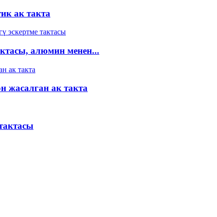
ик ак такта
ктасы, алюмин менен...
н жасалган ак такта
 тактасы