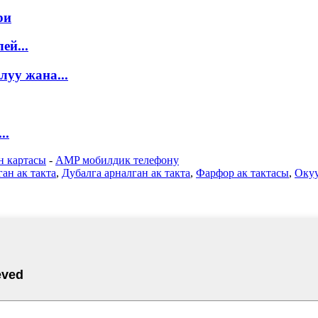
ри
ей...
луу жана...
..
н картасы
-
AMP мобилдик телефону
ан ак такта
,
Дубалга арналган ак такта
,
Фарфор ак тактасы
,
Окуу