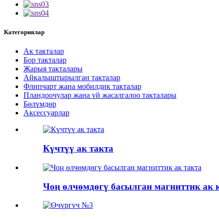
Категориялар
Ак такталар
Бор такталар
Жарыя такталары
Айкалыштырылган такталар
Флипчарт жана мобилдик такталар
Пландоочулар жана үй жасалгалоо такталары
Бөлүмдөр
Аксессуарлар
Күчтүү ак такта
Чоң өлчөмдөгү басылган магниттик ак 