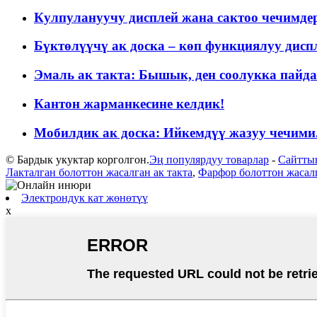
Кулпулануучу дисплей жана сактоо чечимде
Бүктөлүүчү ак доска – көп функциялуу диспл
Эмаль ак такта: Бышык, ден соолукка пайда
Кантон жарманкесине келдик!
Мобилдик ак доска: Ийкемдүү жазуу чечими.
© Бардык укуктар корголгон.
Эң популярдуу товарлар
-
Сайтты
Лакталган болоттон жасалган ак такта
,
Фарфор болоттон жасалг
Электрондук кат жөнөтүү
x