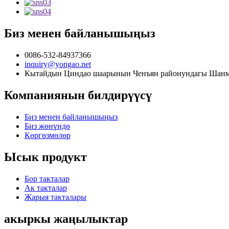
Биз менен байланышыңыз
0086-532-84937366
inquiry@yongao.net
Кытайдын Циндао шаарынын Ченъян районундагы Шанма 
Компаниянын билдирүүсү
Биз менен байланышыңыз
Биз жөнүндө
Көргөзмөлөр
Ысык продукт
Бор такталар
Ак такталар
Жарыя такталары
акыркы жаңылыктар