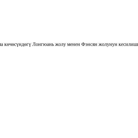
көчөсүндөгү Лонгюань жолу менен Фэнсян жолунун кесилишин