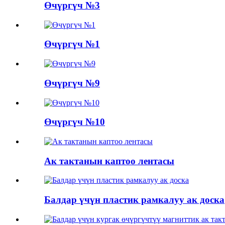
Өчүргүч №3
Өчүргүч №1
Өчүргүч №9
Өчүргүч №10
Ак тактанын каптоо лентасы
Балдар үчүн пластик рамкалуу ак доска