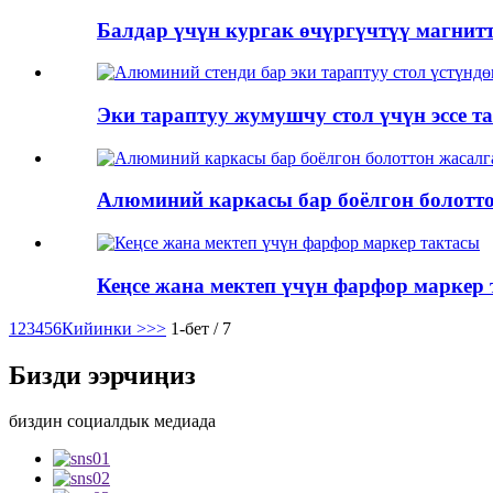
Балдар үчүн кургак өчүргүчтүү магнитт
Эки тараптуу жумушчу стол үчүн эссе та
Алюминий каркасы бар боёлгон болотто
Кеңсе жана мектеп үчүн фарфор маркер
1
2
3
4
5
6
Кийинки >
>>
1-бет / 7
Бизди ээрчиңиз
биздин социалдык медиада