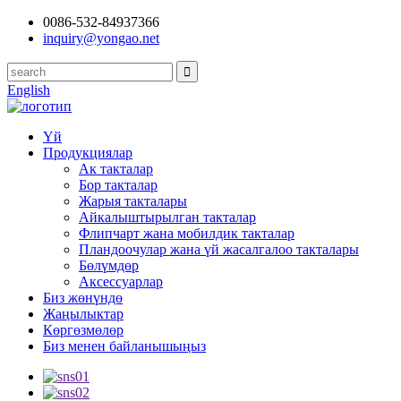
0086-532-84937366
inquiry@yongao.net
English
Үй
Продукциялар
Ак такталар
Бор такталар
Жарыя такталары
Айкалыштырылган такталар
Флипчарт жана мобилдик такталар
Пландоочулар жана үй жасалгалоо такталары
Бөлүмдөр
Аксессуарлар
Биз жөнүндө
Жаңылыктар
Көргөзмөлөр
Биз менен байланышыңыз