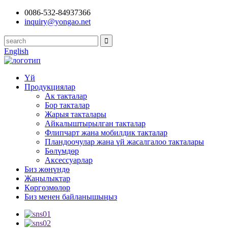
0086-532-84937366
inquiry@yongao.net
English
Үй
Продукциялар
Ак такталар
Бор такталар
Жарыя такталары
Айкалыштырылган такталар
Флипчарт жана мобилдик такталар
Пландоочулар жана үй жасалгалоо такталары
Бөлүмдөр
Аксессуарлар
Биз жөнүндө
Жаңылыктар
Көргөзмөлөр
Биз менен байланышыңыз