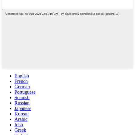
English
French
German
Portuguese
Spanish
Russian
Japanese
Korean
Arabic
Irish
Greek