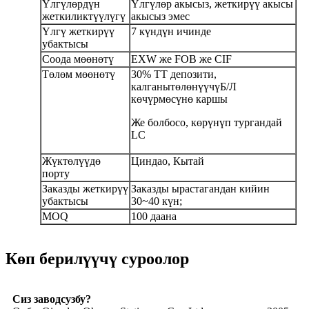
Үлгүлөрдүн
Үлгүлөр акысыз, жеткирүү акысы
жеткиликтүүлүгү
акысыз эмес
Үлгү жеткирүү
7 күндүн ичинде
убактысы
Соода мөөнөтү
EXW же FOB же CIF
Төлөм мөөнөтү
30% TT депозити,
калганы
төлөнүүчү
Б/Л
көчүрмөсүнө каршы
Же болбосо, көрүнүп тургандай
LC
Жүктөлүүдө
Циндао, Кытай
порту
Заказды жеткирүү
Заказды ырастагандан кийин
убактысы
30~40 күн;
MOQ
100 даана
Көп берилүүчү суроолор
Сиз заводсузбу?