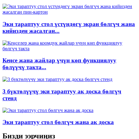
Эки тараптуу стол үстүндөгү экран бөлгүч жана
кийизден жасалган...
Кеңсе жана жайлар үчүн көп функциялуу
бөлүүчү такта...
3 бүктөлүүчү эки тараптуу ак доска бөлгүч
стенд
Эки тараптуу стол бөлгүч жана ак доска
Бизди ээрчиңиз