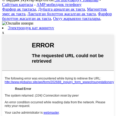
Сайттын картасы
-
AMP мобилдик телефону
Фарфор ак тактасы
,
Дубалга арналган ак такта
,
Магниттик
эмес ак такта
,
Лакталган болоттон жасалган ак такта
,
Фарфор
болоттон жасалган ак такта
,
Окуу жарыялоо такталары
,
Электрондук кат жөнөтүү
x