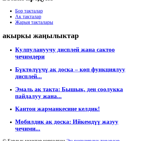
Бор такталар
Ак такталар
Жарыя такталары
акыркы жаңылыктар
Кулпулануучу дисплей жана сактоо
чечимдери
Бүктөлүүчү ак доска – көп функциялуу
дисплей...
Эмаль ак такта: Бышык, ден соолукка
пайдалуу жана...
Кантон жарманкесине келдик!
Мобилдик ак доска: Ийкемдүү жазуу
чечими...
© Бардык укуктар корголгон.
Эң популярдуу товарлар
-