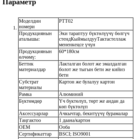
Параметр
Моделдин
PTT02
номери
Продукциянын
Эки тараптуу бүктөлүүчү бөлгүч
аталышы:
стенд
Кыймылдуу
Такта
стеллаж
менен
кеңсе үчүн
Продукциянын
60*180см
өлчөмү:
Беттик
Лакталган болот же эмалдалган
материалдар
болот же тыгын бети же кийиз
бети
Субстрат
Картон же булалуу картон
материалы
Рамка
Алюминий
Бүктөмдөр
Үч бүктөлүп, төрт же андан да
көп бүктөлүп
Аксессуарлар
Ачкычтар, бекитүүчү бурамалар
Таңгактоо
1 даана/картон
OEM
Ооба
Сертификаттар
BSCI; ISO9001