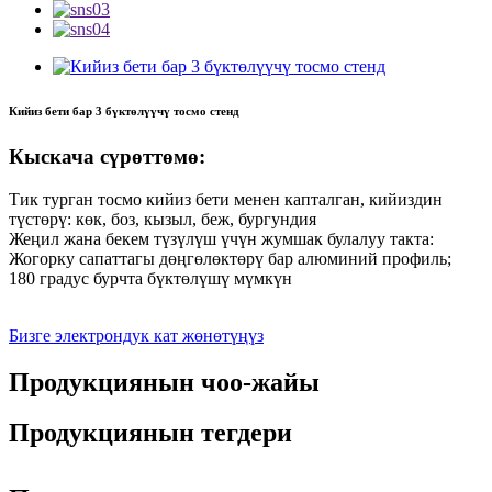
Кийиз бети бар 3 бүктөлүүчү тосмо стенд
Кыскача сүрөттөмө:
Тик турган тосмо кийиз бети менен капталган, кийиздин
түстөрү: көк, боз, кызыл, беж, бургундия
Жеңил жана бекем түзүлүш үчүн жумшак булалуу такта:
Жогорку сапаттагы дөңгөлөктөрү бар алюминий профиль;
180 градус бурчта бүктөлүшү мүмкүн
Бизге электрондук кат жөнөтүңүз
Продукциянын чоо-жайы
Продукциянын тегдери