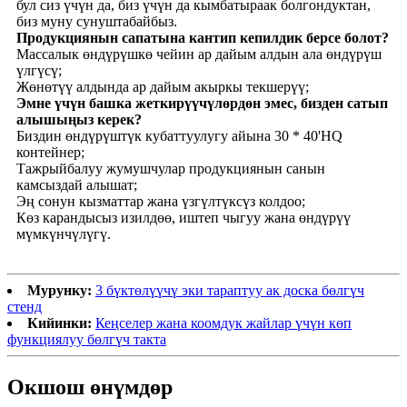
бул сиз үчүн да, биз үчүн да кымбатыраак болгондуктан,
биз муну сунуштабайбыз.
Продукциянын сапатына кантип кепилдик берсе болот?
Массалык өндүрүшкө чейин ар дайым алдын ала өндүрүш
үлгүсү;
Жөнөтүү алдында ар дайым акыркы текшерүү;
Эмне үчүн башка жеткирүүчүлөрдөн эмес, бизден сатып
алышыңыз керек?
Биздин өндүрүштүк кубаттуулугу айына 30 * 40'HQ
контейнер;
Тажрыйбалуу жумушчулар продукциянын санын
камсыздай алышат;
Эң сонун кызматтар жана үзгүлтүксүз колдоо;
Көз карандысыз изилдөө, иштеп чыгуу жана өндүрүү
мүмкүнчүлүгү.
Мурунку:
3 бүктөлүүчү эки тараптуу ак доска бөлгүч
стенд
Кийинки:
Кеңселер жана коомдук жайлар үчүн көп
функциялуу бөлгүч такта
Окшош өнүмдөр