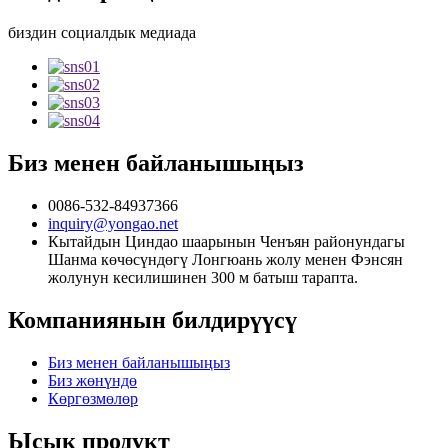
биздин социалдык медиада
Биз менен байланышыңыз
0086-532-84937366
inquiry@yongao.net
Кытайдын Циндао шаарынын Ченъян районундагы
Шанма көчөсүндөгү Лонгюань жолу менен Фэнсян
жолунун кесилишинен 300 м батыш тарапта.
Компаниянын билдирүүсү
Биз менен байланышыңыз
Биз жөнүндө
Көргөзмөлөр
Ысык продукт