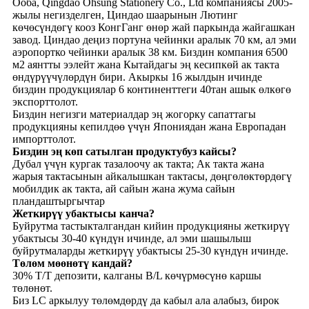
Ооба, Qingdao Ohsung Stationery Co., Ltd компаниясы 2005-
жылы негизделген, Циндао шаарынын Лютинг
көчөсүндөгү кооз КонгГанг өнөр жай паркында жайгашкан
завод. Циндао деңиз портуна чейинки аралык 70 км, ал эми
аэропортко чейинки аралык 38 км. Биздин компания 6500
м2 аянтты ээлейт жана Кытайдагы эң кесипкөй ак такта
өндүрүүчүлөрдүн бири. Акыркы 16 жылдын ичинде
биздин продукциялар 6 континенттеги 40тан ашык өлкөгө
экспорттолот.
Биздин негизги материалдар эң жогорку сапаттагы
продукцияны кепилдөө үчүн Япониядан жана Европадан
импорттолот.
Биздин эң көп сатылган продуктубуз кайсы?
Дубал үчүн кургак тазалоочу ак такта; Ак такта жана
жарыя тактасынын айкалышкан тактасы, дөңгөлөктөрдөгү
мобилдик ак такта, ай сайын жана жума сайын
пландаштыргычтар
Жеткирүү убактысы канча?
Буйрутма тастыкталгандан кийин продукцияны жеткирүү
убактысы 30-40 күндүн ичинде, ал эми шашылыш
буйрутмаларды жеткирүү убактысы 25-30 күндүн ичинде.
Төлөм мөөнөтү кандай?
30% T/T депозити, калганы B/L көчүрмөсүнө каршы
төлөнөт.
Биз LC аркылуу төлөмдөрдү да кабыл ала алабыз, бирок